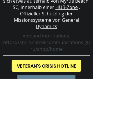
sich etwas außerhalb von Myrtle Beach,
SC, innerhalb einer
HUB-Zone
.
Offizieller Schützling der
Missionssysteme von General
Dynamics
Versand international
https://store.carrollcommunications.gu
ru/shop/home
VETERAN'S CRISIS HOTLINE
CONTACT US TODAY!