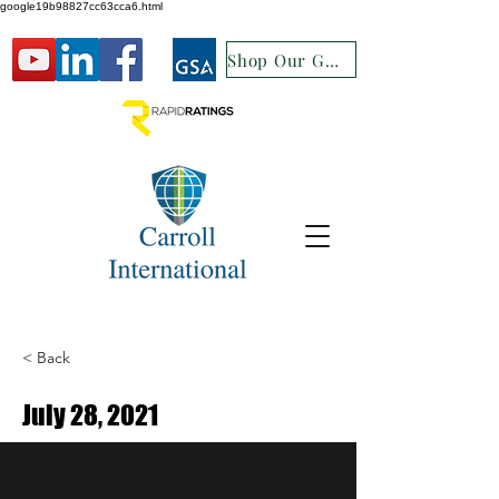
google19b98827cc63cca6.html
Shop Our GSA
< Back
July 28, 2021